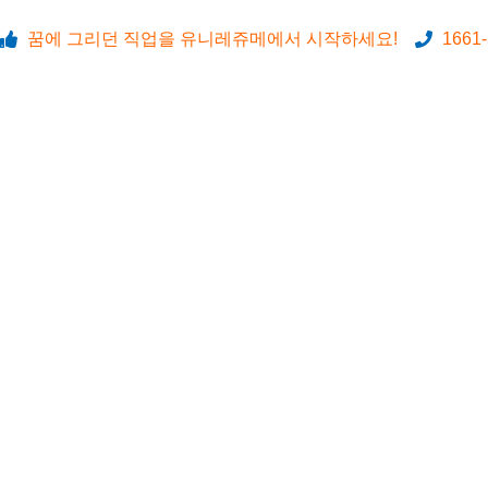
꿈에 그리던 직업을 유니레쥬메에서 시작하세요!
1661-
시너피아 | 대표: 정은주 | 인천 청라국제도시 커낼로 163